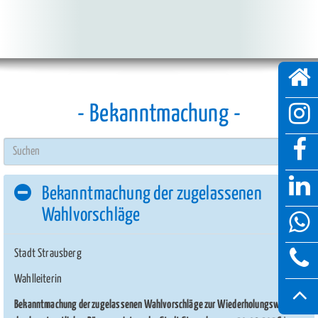
Bekanntmachung
Suc
Bekanntmachung der zugelassenen
Wahlvorschläge
Stadt Strausberg
Wahlleiterin
Bekanntmachung der zugelassenen Wahlvorschläge zur Wiederholungswahl