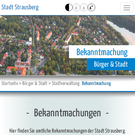
Stadt Strausberg
-
+
A
A
A
Navi
ein-
Bekanntmachung
Bürger & Stadt
Startseite
Bürger & Stadt
Stadtverwaltung
Bekanntmachung
Bekanntmachungen
Hier finden Sie amtliche Bekanntmachungen der Stadt Strausberg.