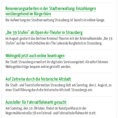
Renovierungsarbeiten in der Stadtverwaltung: Einzahlungen
vorübergehend im Bürgerbüro
Die Aufwertung der Stadtverwaltung Strausberg ist bereits in vollem Gange.
„Die 39 Stufen“ als Open-Air-Theater in Strausberg
Im August gastiert das Berliner Kriminal Theater mit der Kriminalkomödie „Die 39
Stufen“ auf der Freilichtbühne des The Lakeside Burghotels in Strausberg.
Wohngeld jetzt auch online beantragen
Die Stadt Strausberg erweitert ihr digitales Serviceangebot: Ab sofort können
Wohngeldanträge bequem online gestellt werden.
Auf Zeitreise durch die historische Altstadt
Die Stadt- und Touristinformation Strausberg lädt am Sonntag, den 2. August, zu
einer Stadtführung durch die historische Altstadt Strausbergs ein.
Aussteller für Fahrradflohmarkt gesucht
Am Samstag, den 10. Oktober, findet im Kunstparkhaus in der
Hegermühlenstraße 58 ein Fahrrad- und Fahrradteileflohmarkt statt.