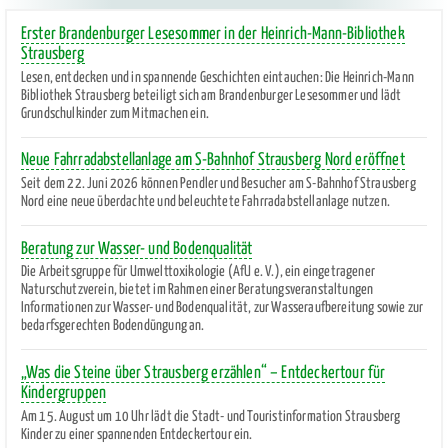
Erster Brandenburger Lesesommer in der Heinrich-Mann-Bibliothek
Strausberg
Lesen, entdecken und in spannende Geschichten eintauchen: Die Heinrich-Mann
Bibliothek Strausberg beteiligt sich am Brandenburger Lesesommer und lädt
Grundschulkinder zum Mitmachen ein.
Neue Fahrradabstellanlage am S-Bahnhof Strausberg Nord eröffnet
Seit dem 22. Juni 2026 können Pendler und Besucher am S-Bahnhof Strausberg
Nord eine neue überdachte und beleuchtete Fahrradabstellanlage nutzen.
Beratung zur Wasser- und Bodenqualität
Die Arbeitsgruppe für Umwelttoxikologie (AfU e. V.), ein eingetragener
Naturschutzverein, bietet im Rahmen einer Beratungsveranstaltungen
Informationen zur Wasser- und Bodenqualität, zur Wasseraufbereitung sowie zur
bedarfsgerechten Bodendüngung an.
„Was die Steine über Strausberg erzählen“ – Entdeckertour für
Kindergruppen
Am 15. August um 10 Uhr lädt die Stadt- und Touristinformation Strausberg
Kinder zu einer spannenden Entdeckertour ein.