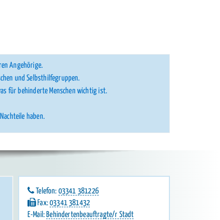
ren Angehörige.
chen und Selbsthilfegruppen.
as für behinderte Menschen wichtig ist.
Nachteile haben.
Telefon:
03341 381226
Fax:
03341 381432
E-Mail:
Behindertenbeauftragte/r Stadt