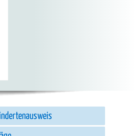
n
indertenausweis