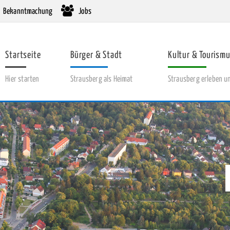
Bekanntmachung
Jobs
Anklicken
Anklicken
Startseite
Bürger & Stadt
Kultur & Tourism
zum
zum
Hier starten
Strausberg als Heimat
Strausberg erleben u
Aufklappen
Aufklappen
des
des
Untermenüs
Untermenüs