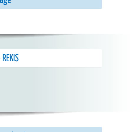
räge
 REKIS