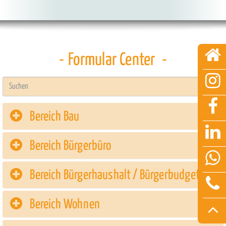
Verarbeitung
personenbezogener
Daten
öffnet
Formular Center
sich
in
einem
Suc
neuen
Tab
Bereich Bau
Bereich Bürgerbüro
Bereich Bürgerhaushalt / Bürgerbudget
Bereich Wohnen