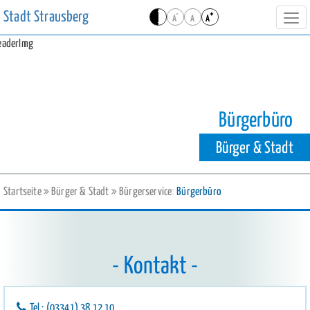
Stadt Strausberg
-
+
A
A
A
Navi
ein-
Bürgerbüro
Bürger & Stadt
Startseite
Bürger & Stadt
Bürgerservice
Bürgerbüro
Kontakt
Tel.:
(03341) 38 12 10