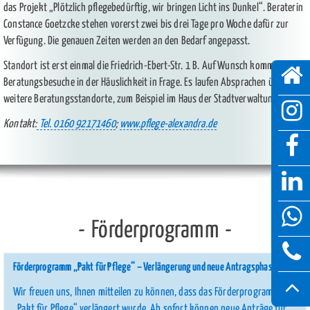
das Projekt „Plötzlich pflegebedürftig, wir bringen Licht ins Dunkel“. Beraterin
Constance Goetzcke stehen vorerst zwei bis drei Tage pro Woche dafür zur
Verfügung. Die genauen Zeiten werden an den Bedarf angepasst.
Standort ist erst einmal die Friedrich-Ebert-Str. 1 B. Auf Wunsch kommen auch
Beratungsbesuche in der Häuslichkeit in Frage. Es laufen Absprachen über
weitere Beratungsstandorte, zum Beispiel im Haus der Stadtverwaltung.
Kontakt:
Tel. 0160 92171460
;
www.pflege-alexandra.de
Förderprogramm
Förderprogramm „Pakt für Pflege“ – Verlängerung und neue Antragsphase
Wir freuen uns, Ihnen mitteilen zu können, dass das Förderprogramm
„Pakt für Pflege“ verlängert wurde. Ab sofort können neue Anträge für