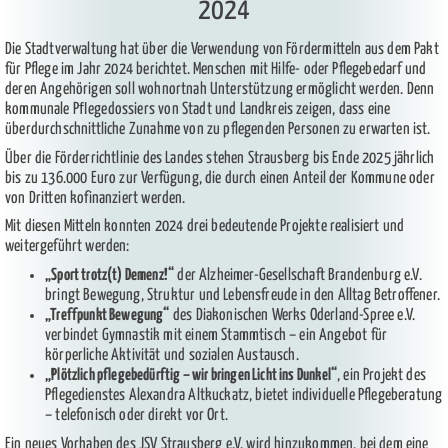
2024
Die Stadtverwaltung hat über die Verwendung von Fördermitteln aus dem Pakt
für Pflege im Jahr 2024 berichtet. Menschen mit Hilfe- oder Pflegebedarf und
deren Angehörigen soll wohnortnah Unterstützung ermöglicht werden. Denn
kommunale Pﬂegedossiers von Stadt und Landkreis zeigen, dass eine
überdurchschnittliche Zunahme von zu pflegenden Personen zu erwarten ist.
Über die Förderrichtlinie des Landes stehen Strausberg bis Ende 2025 jährlich
bis zu 136.000 Euro zur Verfügung, die durch einen Anteil der Kommune oder
von Dritten kofinanziert werden.
Mit diesen Mitteln konnten 2024 drei bedeutende Projekte realisiert und
weitergeführt werden:
„Sport trotz(t) Demenz!“
der Alzheimer-Gesellschaft Brandenburg e.V.
bringt Bewegung, Struktur und Lebensfreude in den Alltag Betroffener.
„Treffpunkt Bewegung“
des Diakonischen Werks Oderland-Spree e.V.
verbindet Gymnastik mit einem Stammtisch – ein Angebot für
körperliche Aktivität und sozialen Austausch.
„Plötzlich pflegebedürftig – wir bringen Licht ins Dunkel“
, ein Projekt des
Pflegedienstes Alexandra Altkuckatz, bietet individuelle Pflegeberatung
– telefonisch oder direkt vor Ort.
Ein neues Vorhaben des JSV Strausberg e.V. wird hinzukommen, bei dem eine