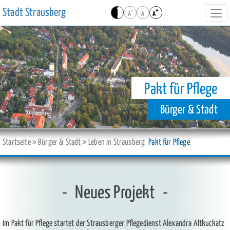
Stadt Strausberg
-
+
A
A
A
Navi
ein-
Pakt für Pflege
Bürger & Stadt
Startseite
Bürger & Stadt
Leben in Strausberg
Pakt für Pflege
Neues Projekt
Im Pakt für Pflege startet der Strausberger Pflegedienst Alexandra Altkuckatz