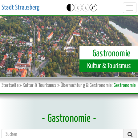
Stadt Strausberg
-
+
A
A
A
Navi
ein-
Gastronomie
Kultur & Tourismus
Startseite
Kultur & Tourismus
Übernachtung & Gastronomie
Gastronomie
Gastronomie
Suc