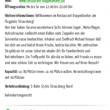
Link öffnet in neuem Fenster
Web:
www.restaurant-doppeldecker.com
Öffnungszeiten:
Mo bis So von 12.00 bis 22.00 Uhr
Weitere Informationen:
Willkommen im Restaurant Doppeldecker am
Flugplatz Strausberg!
Von hier haben Sie eine wunderbare Sicht, können Segel-, Motorflieger,
Hubschrauber, vielleicht einen Ballon oder Zeppelin von der
Sonnenterrasse beobachten. Inhaber und Chefkoch Michael Knauer lädt
herzlich ein und bietet Ihnen frische, leichte Gerichte. Mit zahlreichen
Sitzplätzen ist unser Lokal ein idealer Ort für Familienfeste und
Betriebsfeiern. Ein Treffpunkt für alle die es lieben, mit Freude zu essen
und eine schöne Zeit zu verbringen. Wir freuen uns auf Ihren Besuch!
Kapazität:
ca. 80 Plätze innen, ca. 40 Plätze außen, Veranstaltungsraum
mit 40 Plätzen
Verkehrsanbindung:
S-Bahn S5 bis Strausberg Nord
behindertengerecht