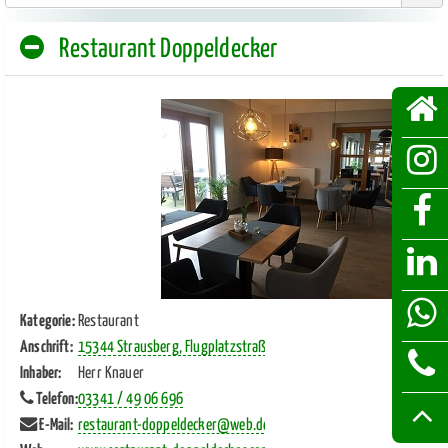
Restaurant Doppeldecker
Kategorie:
Restaurant
Link öffnet in neuem Fe
Anschrift:
15344 Strausberg, Flugplatzstraße F1/H11
Inhaber:
Herr Knauer
Link öffnet in neuem Fenster
Telefon:
03341 / 49 06 696
Link öffnet in neuem Fenster
E-Mail:
restaurant-doppeldecker@web.de